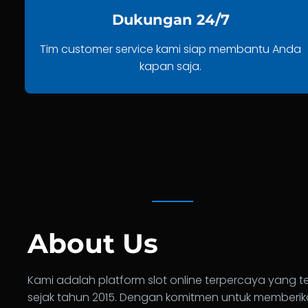
Dukungan 24/7
Tim customer service kami siap membantu Anda
kapan saja.
About Us
Kami adalah platform slot online terpercaya yang 
sejak tahun 2015. Dengan komitmen untuk member