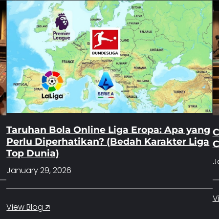
Taruhan Bola Online Liga Eropa: Apa yang
C
Perlu Diperhatikan? (Bedah Karakter Liga
C
Top Dunia)
J
January 29, 2026
V
:
View Blog 🡭
Taruhan