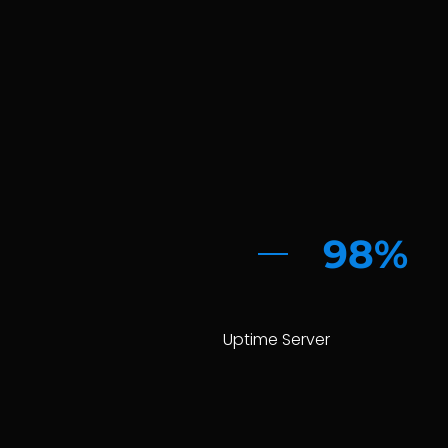
98%
Uptime Server