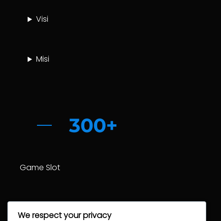
Visi
Misi
300+
Game Slot
We respect your privacy