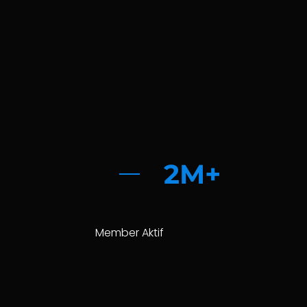
2M+
Member Aktif