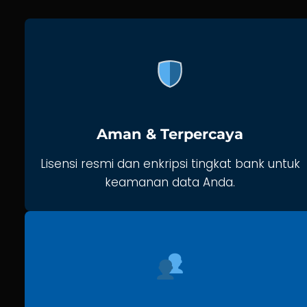
Aman & Terpercaya
Lisensi resmi dan enkripsi tingkat bank untuk
keamanan data Anda.