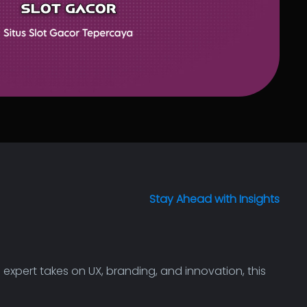
Stay Ahead with Insights
expert takes on UX, branding, and innovation, this