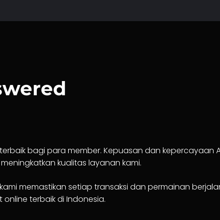
Bola
Online
Liga
Eropa:
Apa
yang
swered
Perlu
Diperhatikan?
(Bedah
Karakter
Liga
Top
terbaik bagi para member. Kepuasan dan kepercayaan A
Dunia)
 meningkatkan kualitas layanan kami.
 kami memastikan setiap transaksi dan permainan berjala
nline terbaik di Indonesia.