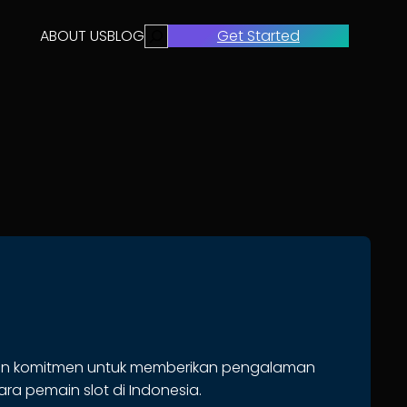
Search
ABOUT US
BLOG
Get Started
engan komitmen untuk memberikan pengalaman
a pemain slot di Indonesia.